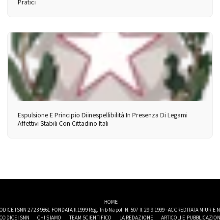
Pratici
Espulsione E Principio Diinespellibilità In Presenza Di Legami
Affettivi Stabili Con Cittadino Itali
HOME
ODICE ISNN 2723-9861 FONDATA Il 1999 Reg. Trib Napoli N. 507 Il 29.9.1999 - ACCREDITATA MIUR E 
CODICE ISNN
CHI SIAMO
TEAM SCIENTIFICO
LA REDAZIONE
ARTICOLI E PUBBLICAZION