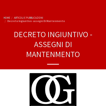
HOME
ARTICOLI E PUBBLICAZIONI
Decreto Ingiuntivo -assegni Di Mantenmento
DECRETO INGIUNTIVO -
ASSEGNI DI
MANTENMENTO